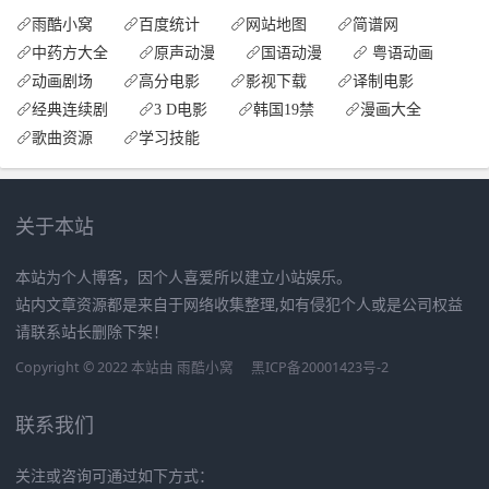
雨酷小窝
百度统计
网站地图
简谱网
中药方大全
原声动漫
国语动漫
粤语动画
动画剧场
高分电影
影视下载
译制电影
经典连续剧
3 D电影
韩国19禁
漫画大全
歌曲资源
学习技能
关于本站
本站为个人博客，因个人喜爱所以建立小站娱乐。
站内文章资源都是来自于网络收集整理,如有侵犯个人或是公司权益
请联系站长删除下架！
Copyright © 2022 本站由
雨酷小窝
黑ICP备20001423号-2
联系我们
关注或咨询可通过如下方式：