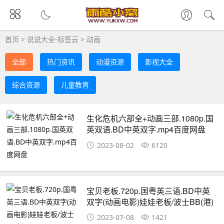
首页
>
说说大全-标签云
>
动画
全部
热门资讯
动漫资源
影视大全
综合资源
儿童教育
生化危机六部全+动画三部.1080p.国
英双语.BD中英双字.mp4百度网盘
2023-08-02
6120
宝贝老板.720p.国粤英三语.BD中英
双字(动画电影)娃娃老板/波士BB(港)
2023-07-08
1421